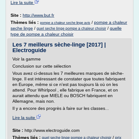
Lire la suite
Site :
http://www.but.fr
Thèmes liés :
/
pompe a chaleur
pompe a chaleur seche linge avis
seche linge
/
/
quelle
quel seche linge pompe a chaleur choisir
type de pompe a chaleur choisir
Les 7 meilleurs sèche-linge [2017] |
Electroguide
Voir la gamme
Conclusion sur cette sélection
Vous avez ci-dessus les 7 meilleures marques de sèche-
linge. Il est intéressant de constater que toutes fabriquent
en Europe, même si ce n'est pas toujours là où on les
attend. Pour Whirlpool , elle fabrique en France, et on
aurait attendu que MIELE ou BOSCH fabriquent en
Allemagne, mais non.
Il y a encore des progrès à faire sur les classes...
Lire la suite
Site :
http://www.electroguide.com
Thèmes liés :
/
quel seche linge pompe a chaleur choisir
prix