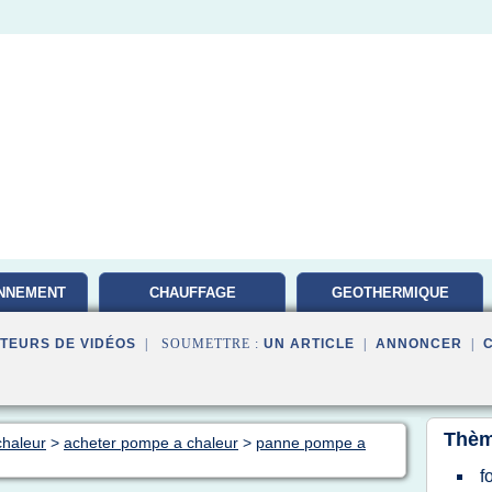
NNEMENT
CHAUFFAGE
GEOTHERMIQUE
GEOTHERMIE
ENERGIE
TEURS DE VIDÉOS
| SOUMETTRE :
UN ARTICLE
|
ANNONCER
|
Thèm
chaleur
>
acheter pompe a chaleur
>
panne pompe a
f