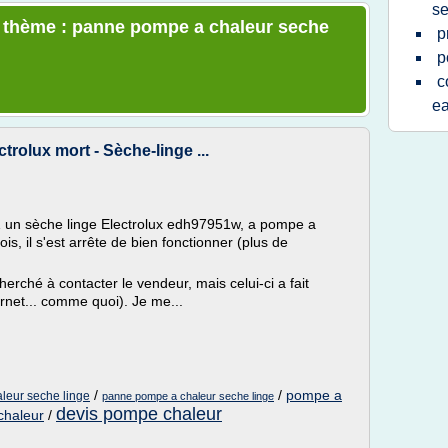
se
le thème : panne pompe a chaleur seche
p
p
c
e
rolux mort - Sèche-linge ...
2011 un sèche linge Electrolux edh97951w, a pompe a
ois, il s'est arrête de bien fonctionner (plus de
 cherché à contacter le vendeur, mais celui-ci a fait
ternet... comme quoi). Je me...
/
/
pompe a
leur seche linge
panne pompe a chaleur seche linge
devis pompe chaleur
chaleur
/