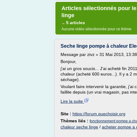
Articles sélectionnés pour 
linge
5 articles
→
Aucune vidéo sélectionnée pour ce thème
Seche linge pompe à chaleur Elect
Message par zivz » 31 Mai 2013, 13:38
Bonjour,
j'ai un gros soucis... J'ai acheté fin 
chaleur (acheté 600 euros...). Il y a 2 m
séchage).
Voulant faire intervenir la garantie, j'ai
faillite depuis (un vrai magasin, pas in
Lire la suite
Site :
https://forum.quechoisir.org
Thèmes liés :
fonctionnement pompe a cha
chaleur seche linge
/
acheter pompe a 