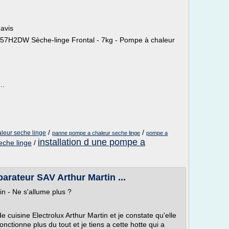
avis
57H2DW Sèche-linge Frontal - 7kg - Pompe à chaleur
..
/
/
leur seche linge
panne pompe a chaleur seche linge
pompe a
installation d une pompe a
eche linge
/
arateur SAV Arthur Martin ...
in - Ne s'allume plus ?
 cuisine Electrolux Arthur Martin et je constate qu'elle
fonctionne plus du tout et je tiens a cette hotte qui a