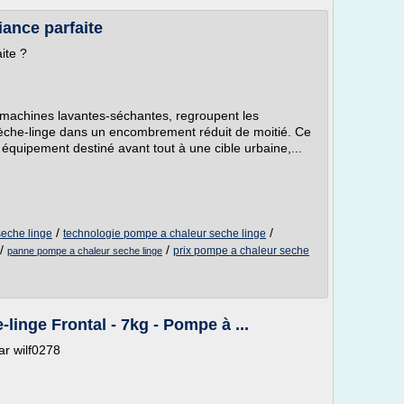
liance parfaite
aite ?
 machines lavantes-séchantes, regroupent les
n sèche-linge dans un encombrement réduit de moitié. Ce
n équipement destiné avant tout à une cible urbaine,...
/
/
eche linge
technologie pompe a chaleur seche linge
/
/
prix pompe a chaleur seche
panne pompe a chaleur seche linge
ge Frontal - 7kg - Pompe à ...
r wilf0278