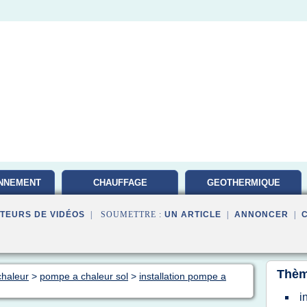
NNEMENT
CHAUFFAGE
GEOTHERMIQUE
GEOTHERMIE
ENERGIE
TEURS DE VIDÉOS
| SOUMETTRE :
UN ARTICLE
|
ANNONCER
|
Thèm
chaleur
>
pompe a chaleur sol
>
installation pompe a
i