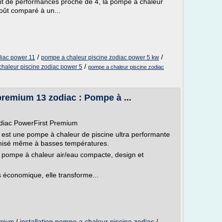
nt de performances proche de 4, la pompe à chaleur
oût comparé à un...
/
/
diac power 11
pompe a chaleur piscine zodiac power 5 kw
/
haleur piscine zodiac power 5
pompe a chaleur piscine zodiac
remium 13 zodiac : Pompe à ...
odiac PowerFirst Premium
st une pompe à chaleur de piscine ultra performante
imisé même à basses températures.
pompe à chaleur air/eau compacte, design et
s économique, elle transforme...
/
installation pompe a chaleur piscine zodiac
/