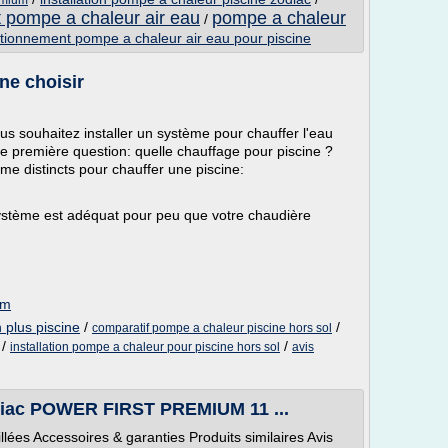
emium
 pompe a chaleur air eau
pompe a chaleur
/
tionnement pompe a chaleur air eau pour piscine
ne choisir
s souhaitez installer un système pour chauffer l'eau
une première question: quelle chauffage pour piscine ?
tème distincts pour chauffer une piscine:
ystème est adéquat pour peu que votre chaudière
om
plus piscine
/
/
comparatif pompe a chaleur piscine hors sol
/
/
installation pompe a chaleur pour piscine hors sol
avis
diac POWER FIRST PREMIUM 11 ...
illées Accessoires & garanties Produits similaires Avis