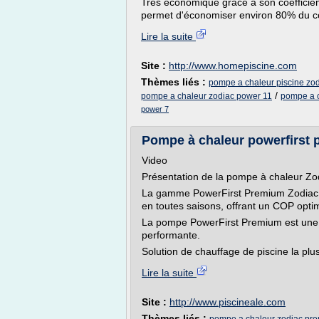
Très économique grâce à son coefficie
permet d'économiser environ 80% du c
Lire la suite
Site :
http://www.homepiscine.com
Thèmes liés :
pompe a chaleur piscine zo
/
pompe a chaleur zodiac power 11
pompe a c
power 7
Pompe à chaleur powerfirst p
Video
Présentation de la pompe à chaleur Z
La gamme PowerFirst Premium Zodiac e
en toutes saisons, offrant un COP opt
La pompe PowerFirst Premium est une 
performante.
Solution de chauffage de piscine la plu
Lire la suite
Site :
http://www.piscineale.com
Thèmes liés :