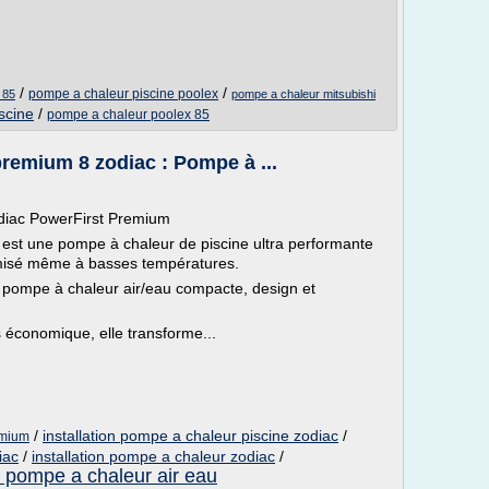
/
/
pompe a chaleur piscine poolex
 85
pompe a chaleur mitsubishi
scine
/
pompe a chaleur poolex 85
remium 8 zodiac : Pompe à ...
odiac PowerFirst Premium
st une pompe à chaleur de piscine ultra performante
imisé même à basses températures.
pompe à chaleur air/eau compacte, design et
s économique, elle transforme...
/
installation pompe a chaleur piscine zodiac
/
emium
iac
/
installation pompe a chaleur zodiac
/
 pompe a chaleur air eau