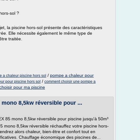
hors-sol ?
t, la piscine hors-sol présente des caractéristiques
rrée. Elle nécessite également le même type de
tre traitée.
/
pompe a chaleur pour
 a chaleur piscine hors sol
/
eur pour piscine hors sol
comment choisir une pompe a
choisir pour ma piscine
ono 8,5kw réversible pour ...
X 85 mono 8,5kw réversible pour piscine jusqu'à 50m³
mono 8,5kw réversible réchauffez votre piscine hors-
ndrez alors chaleur, bien-être et confort tout en
ificatives. Chauffage économique des piscines de...