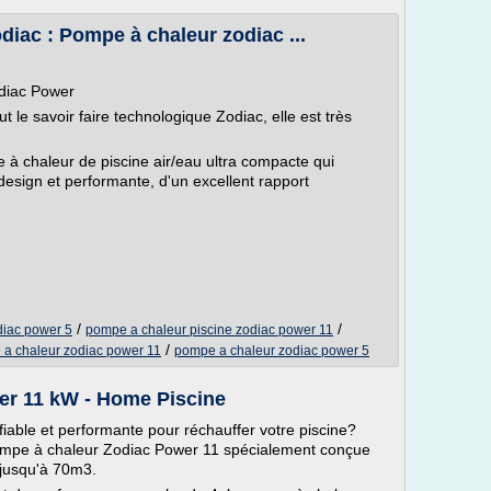
iac : Pompe à chaleur zodiac ...
odiac Power
le savoir faire technologique Zodiac, elle est très
 chaleur de piscine air/eau ultra compacte qui
, design et performante, d'un excellent rapport
/
/
diac power 5
pompe a chaleur piscine zodiac power 11
/
a chaleur zodiac power 11
pompe a chaleur zodiac power 5
er 11 kW - Home Piscine
able et performante pour réchauffer votre piscine?
pompe à chaleur Zodiac Power 11 spécialement conçue
 jusqu'à 70m3.