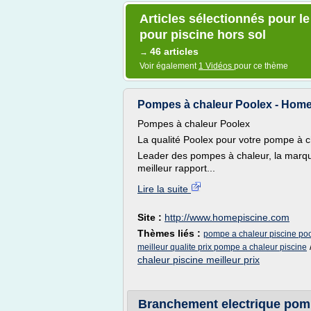
Articles sélectionnés pour le
pour piscine hors sol
46 articles
→
Voir également
1 Vidéos
pour ce thème
Pompes à chaleur Poolex - Home
Pompes à chaleur Poolex
La qualité Poolex pour votre pompe à c
Leader des pompes à chaleur, la marq
meilleur rapport...
Lire la suite
Site :
http://www.homepiscine.com
Thèmes liés :
pompe a chaleur piscine po
meilleur qualite prix pompe a chaleur piscine
chaleur piscine meilleur prix
Branchement electrique pomp