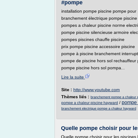
#pompe
installation pompe piscine pompe pour 
branchement électrique pompe piscine f
pompes a chaleur piscine norme electr
pompe piscine silencieuse armoire elec
pompes piscines chauffe piscine
prix pompe piscine accessoire piscine
pompe à piscine branchement interrup
pompe de piscine hors sol rechauffeur 
pompe piscine hors sol pompa...
Lire la suite
Site :
http://www.youtube.com
Thèmes liés :
branchement pompe a chaleur p
pompe a
/
pompe a chaleur piscine hayward
branchement electrique pompe a chaleur hayward
Quelle pompe choisir pour les
Quelle pompe choisir pour les piscines 