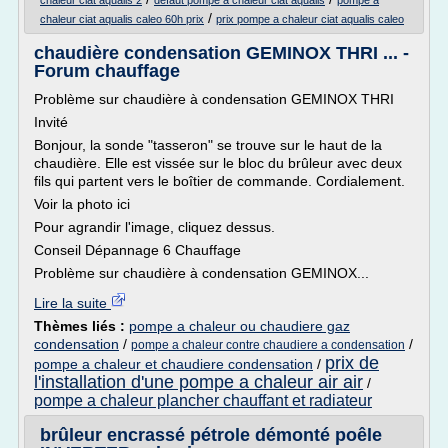
chaleur ciat aqualis 2
defaut pompe a chaleur ciat aqualis
pompe a
/
chaleur ciat aqualis caleo 60h prix
prix pompe a chaleur ciat aqualis caleo
chaudière condensation GEMINOX THRI ... -
Forum chauffage
Problème sur chaudière à condensation GEMINOX THRI
Invité
Bonjour, la sonde "tasseron" se trouve sur le haut de la
chaudière. Elle est vissée sur le bloc du brûleur avec deux
fils qui partent vers le boîtier de commande. Cordialement.
Voir la photo ici
Pour agrandir l'image, cliquez dessus.
Conseil Dépannage 6 Chauffage
Problème sur chaudière à condensation GEMINOX...
Lire la suite
Thèmes liés :
pompe a chaleur ou chaudiere gaz
condensation
/
/
pompe a chaleur contre chaudiere a condensation
prix de
pompe a chaleur et chaudiere condensation
/
l'installation d'une pompe a chaleur air air
/
pompe a chaleur plancher chauffant et radiateur
brûleur encrassé pétrole démonté poêle