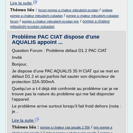
Lire la suite
Thèmes liés :
/
forum pompe a chaleur mitsubishi ecodan
reglage
/
pompe a chaleur mitsubishi zubadan
pompe a chaleur mitsubishi zubadan
/
/
pompe a chaleur
forum
pompe a chaleur mitsubishi ecodan prix
mitsubishi ecodan zubadan
Problème PAC CIAT dispose d'une
AQUALIS appoint ...
Question Forum : Problème défaut D1.2 PAC CIAT
Invité
Bonjour,
Je dispose d'une PAC AQUALIS 35 H CIAT qui se met en
défaut D1.2 et qui parfois fait sauter son disjoncteur de
protection 32A-300mA.
Quelqu'un a t-il déjà été confronté au problème car je ne
trouve pas la nature du problème qui me fait disjoncter
l'appareil.
Le problème arrive surtout lorsqu'il fait froid dehors (nota :
je...
Lire la suite
Thèmes liés :
/
pompe a chaleur ciat aqualis 2 35h
prix pompe a
/
/